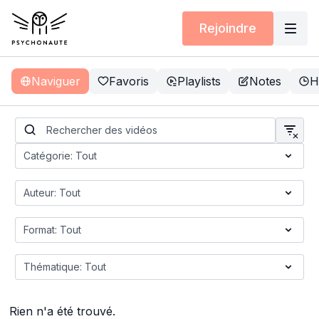
Rejoindre
Naviguer
Favoris
Playlists
Notes
H
Rien n'a été trouvé.