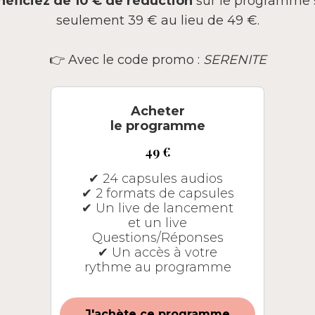
éficiez de 10 € de réduction
sur le programme 
seulement 39 € au lieu de 49 €.
👉 Avec le code promo :
SERENITE
Acheter
le programme
49 €
✔︎ 24 capsules audios
✔︎ 2 formats de capsules
✔︎ Un live de lancement
et un live
Questions/Réponses
✔︎ Un accès à votre
rythme au programme
J'achète ce programme