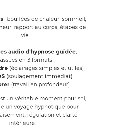
és
: bouffées de chaleur, sommeil,
eur, rapport au corps, étapes de
vie.
les audio d’hypnose guidée
,
lassées en 3 formats :
dre
(éclairages simples et utiles)
OS
(soulagement immédiat)
orer
(travail en profondeur)
t un véritable moment pour soi,
 un voyage hypnotique pour
aisement, régulation et clarté
intérieure.