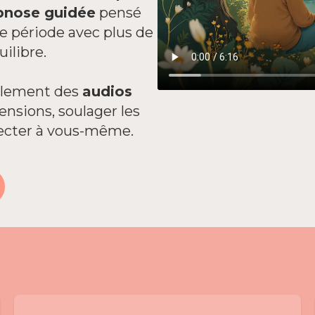
pnose guidée
pensé
te période avec plus de
ilibre.
eulement des
audios
tensions, soulager les
ecter à vous-même.