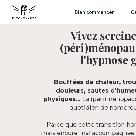
Bien commencer
C
Vivez serein
(péri)ménopau
l'hypnose 
Bouffées de chaleur, tro
douleurs, sautes d’hum
physiques…
La (péri)ménopaus
quotidien de nombre
Parce que cette transition ho
mais encore mal accompagnée