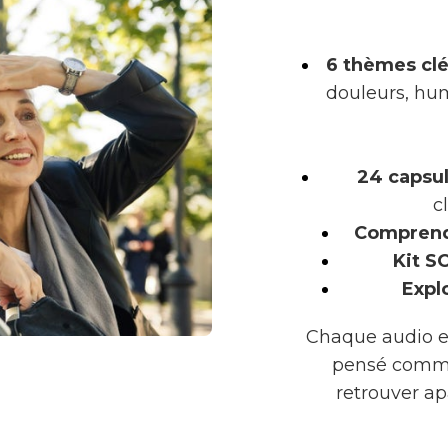
6 thèmes cl
douleurs, hum
24 capsu
c
Compren
Kit S
Expl
Chaque audio es
pensé comme
retrouver ap