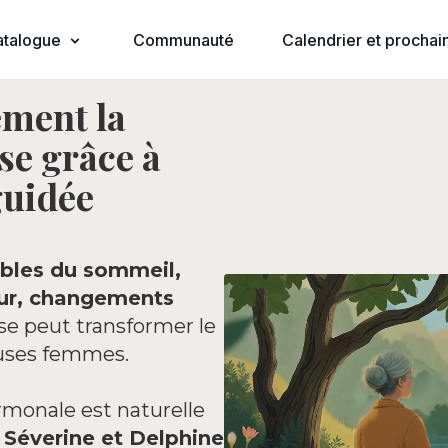
atalogue
Communauté
Calendrier et prochain
ement la
se grâce à
guidée
ubles du sommeil,
eur, changements
e peut transformer le
uses femmes.
rmonale est naturelle
,
Séverine et Delphine