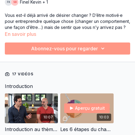
Finel Kevin + 1
Vous est-il déjà arrivé de désirer changer ? D’être motivé·e
pour entreprendre quelque chose (changer un comportement,
une façon d’être…) mais de sentir que vous n’y arrivez pas ?
Dans ce thème, Kevin et Bruno vous proposent de travailler
En savoir plus
sur vos résistances au changement pour comprendre
comment elles fonctionnent, à quoi elles servent et comment
Abonnez-vous pour regarder
les dépasser, voir les transformer.
Pour aller plus loin, nous vous invitons à découvrir les
contenus suivants :
17 VIDÉOS
Thème
Libérez-vous de vos compulsions
Thème
Apprivoisez votre volonté
Introduction
Challenge Résolutions
Aperçu gratuit
10:07
10:03
Introduction au thème Dépassez vos résistances au changement
Les 6 étapes du changement