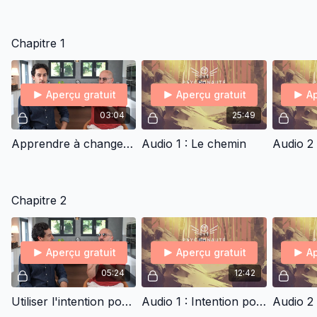
Chapitre 1
Aperçu gratuit
Aperçu gratuit
Ap
03:04
25:49
Apprendre à changer un comportement résistant
Audio 1 : Le chemin
Chapitre 2
Aperçu gratuit
Aperçu gratuit
Ap
05:24
12:42
Utiliser l'intention positive pour créer un changement durable
Audio 1 : Intention positive