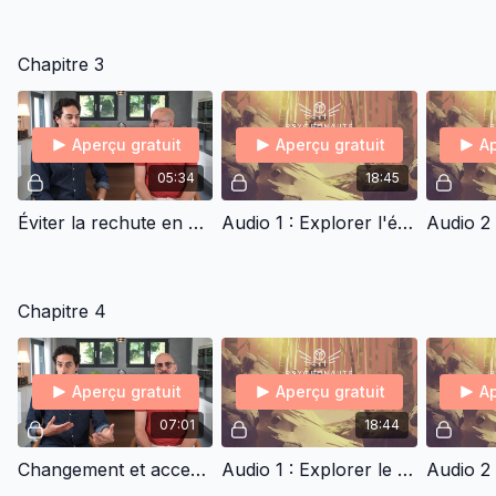
Chapitre 3
Aperçu gratuit
Aperçu gratuit
Ap
05:34
18:45
Éviter la rechute en prenant en compte un changement écologique
Audio 1 : Explorer l'écologie de l'objectif
Chapitre 4
Aperçu gratuit
Aperçu gratuit
Ap
07:01
18:44
Changement et acceptation
Audio 1 : Explorer le curseur