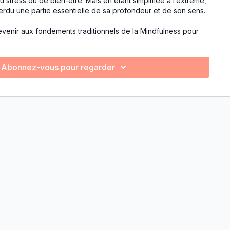
u stress ou de bien-être. Mais en étant simplifiée à l’extrême,
perdu une partie essentielle de sa profondeur et de son sens.
enir aux fondements traditionnels de la Mindfulness pour
st réellement la méditation, pourquoi certaines difficultés
atique, et comment dépasser les blocages pour accéder à
fonde et transformative.
Abonnez-vous pour regarder
nous vous invitons à découvrir les thèmes suivants :
eur
plissement personnel