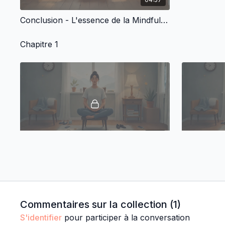
Conclusion - L'essence de la Mindfulness : dépassez les freins à la méditation en donnant du sens à la pratique
Chapitre 1
11:16
Épisode 1 - Précieuse existence humainte
Épisode 2 
Chapitre 2
Commentaires sur la collection (
1
)
S'identifier
pour participer à la conversation