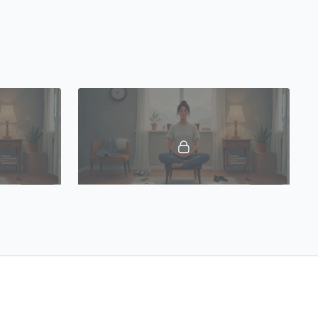
09:04
08:59
Épisode 4 - Les défauts de Samsara