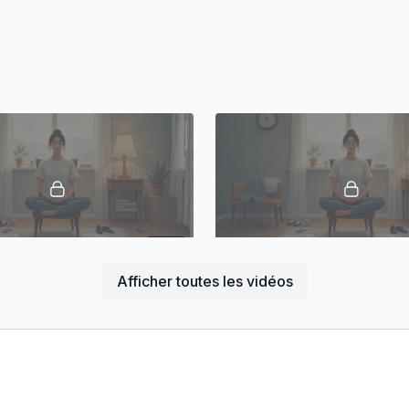
11:58
Afficher toutes les vidéos
- Impermanence et la mort
Épisode 3 - Loi de causalité