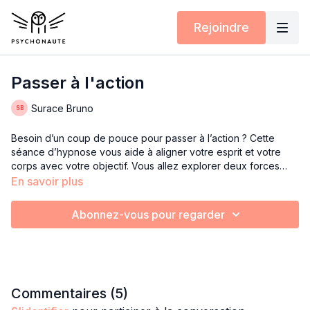
Rejoindre
Passer à l'action
Surace Bruno
Besoin d’un coup de pouce pour passer à l’action ? Cette
séance d’hypnose vous aide à aligner votre esprit et votre
corps avec votre objectif. Vous allez explorer deux forces
puissantes : la répulsion face à l’inaction et l’attraction du
En savoir plus
changement. Grâce à une immersion profonde, vous
ressentirez l’urgence d’avancer et la satisfaction d’être déjà
Abonnez-vous pour regarder
en mouvement. Par des sensations corporelles et des
visualisations dynamiques, vous harmoniserez ces énergies
pour déclencher l’impulsion nécessaire. Ressentez l’élan, la
motivation et l’alignement intérieur qui feront de votre objectif
une évidence. À la fin de cette expérience, vous serez prêt à
faire le premier pas, avec confiance et détermination.
Commentaires (
5
)