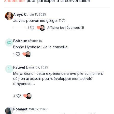
S'identifier
pour participer à la conversation
Aleyx C.
juin 11, 2025
Je vais pouvoir me gorger ? 🤨
1
Afficher les réponses (1)
Boiroux
février 16
Bonne Hypnose ! Je le conseille
1
Fauvel I.
mai 07, 2025
Merci Bruno ! cette expèrience arrive pile au moment
où j'en ai besoin pour développer mon activité
d'hypnose ...
4
Pommet
avril 17, 2025