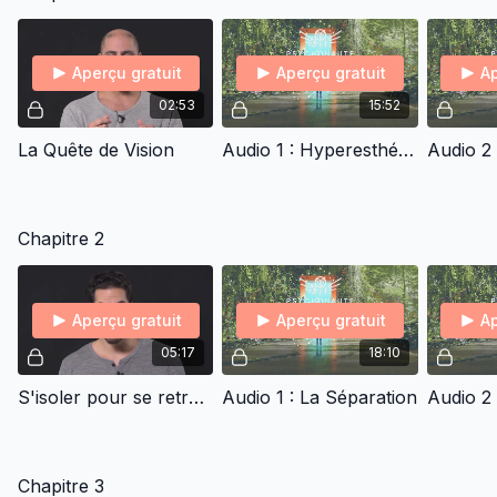
Aperçu gratuit
Aperçu gratuit
Ap
02:53
15:52
La Quête de Vision
Audio 1 : Hyperesthésie de vos sens
Chapitre 2
Aperçu gratuit
Aperçu gratuit
Ap
05:17
18:10
S'isoler pour se retrouver
Audio 1 : La Séparation
Audio 2 
Chapitre 3