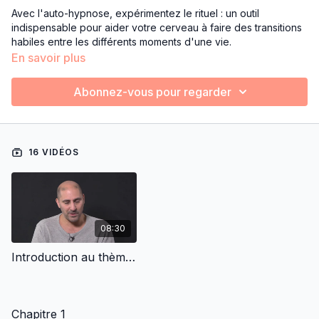
Avec l'auto-hypnose, expérimentez le rituel : un outil
indispensable pour aider votre cerveau à faire des transitions
habiles entre les différents moments d'une vie.
En savoir plus
Faites les expériences hypnotiques suivantes : qu'est-ce
qu'une quête de vision ? Pourquoi vous isoler pour mieux
Abonnez-vous pour regarder
vous retrouver ? Comment mettre en place des rituels de
passage dans votre vie ?
🚀 Pour aller plus loin, nous vous invitons à découvrir les
16 VIDÉOS
thèmes suivants :
Thème
Sortez de votre zone de confort
Thème
Contraintes existentielles
Thème
Vers l'accomplissement personnel
08:30
Introduction au thème Rituels de passage
Chapitre 1