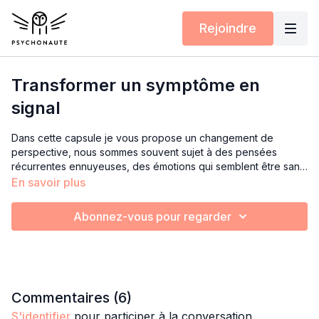
Rejoindre
Transformer un symptôme en
signal
Dans cette capsule je vous propose un changement de
perspective, nous sommes souvent sujet à des pensées
récurrentes ennuyeuses, des émotions qui semblent être sans
cause ou même des comportements dans lesquels on ne se
En savoir plus
reconnait pas … imaginez si ces « symptômes » étaient en fait
des messages …
Abonnez-vous pour regarder
Commentaires (
6
)
S'identifier
pour participer à la conversation