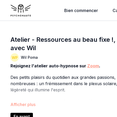
Bien commencer
C
Atelier - Ressources au beau fixe !, 
avec Wil
Wil Poma
Rejoignez l'atelier auto-hypnose sur
Zoom
.
Des petits plaisirs du quotidien aux grandes passions, 
nombreuses : un frémissement dans le plexus solaire,
légèreté qui illumine l'esprit.
Lors de cet atelier, l'objectif sera d'amplifier ces se
plus intenses.
En avant