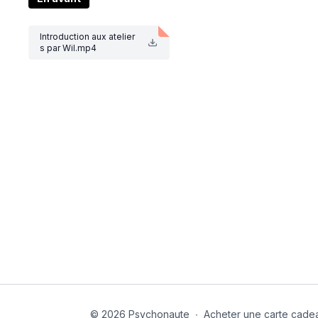
Si vous avez envie de cultiver le plaisir et d'en profi
Introduction aux atelier
s par Wil.mp4
© 2026 Psychonaute
∙
Acheter une carte cade