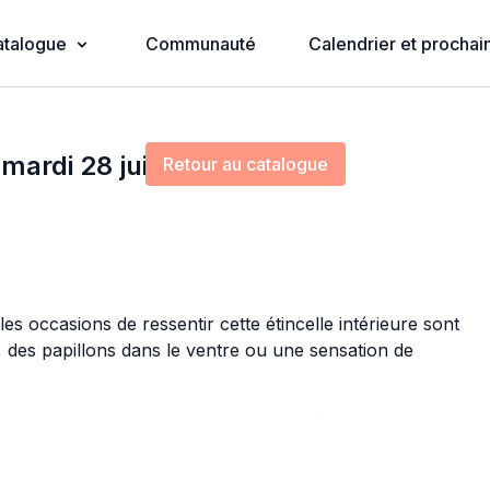
atalogue
Communauté
Calendrier et prochain
Diffusion en direct terminée
mardi 28 juillet à 20 h
Retour au catalogue
les occasions de ressentir cette étincelle intérieure sont
 des papillons dans le ventre ou une sensation de
nsations pour les savourer pleinement et les rendre encore