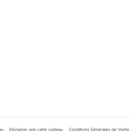
ter sans retenue, vous êtes les bienvenus !
au
∙
Réclamer une carte cadeau
∙
Conditions Générales de Vente