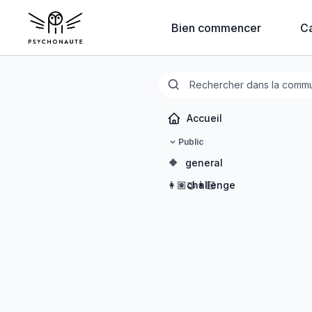
Bien commencer
C
Accueil
Public
🔶
general
👩🏽‍🤝‍👩🏻
challenge